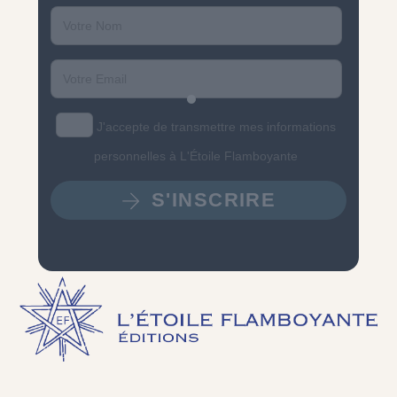
Last
name
Email
J'accepte de transmettre mes informations
personnelles à L'Étoile Flamboyante
S'INSCRIRE