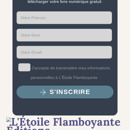
télécharger votre livre numérique gratuit.
First
name
Last
name
Email
J'accepte de transmettre mes informations
personnelles à L'Étoile Flamboyante
S'INSCRIRE