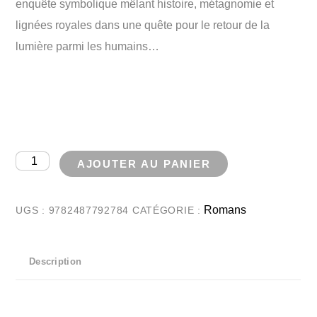
enquête symbolique mêlant histoire, métagnomie et
lignées royales dans une quête pour le retour de la
lumière parmi les humains…
00:00
quantité
AJOUTER AU PANIER
de
Le
Romans
UGS :
9782487792784
CATÉGORIE :
Prétendant
au
Description
Saint
Graal
-