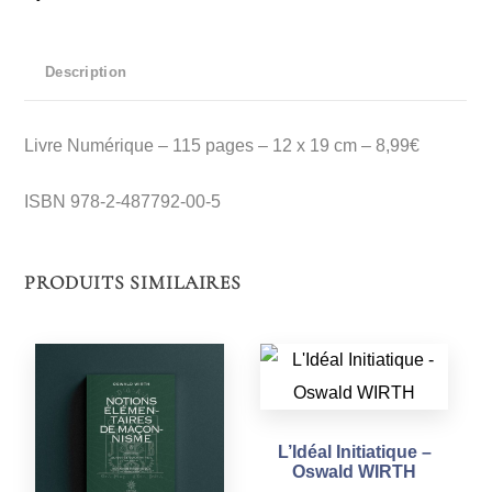
de
Maçonnisme
Description
-
Oswald
Livre Numérique – 115 pages – 12 x 19 cm – 8,99€
WIRTH
-
ISBN 978-2-487792-00-5
PDF
PRODUITS SIMILAIRES
L’Idéal Initiatique –
Oswald WIRTH