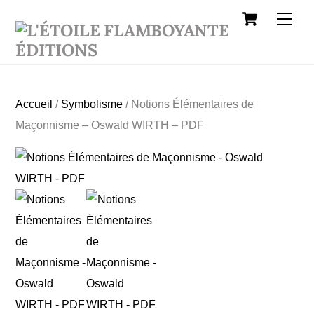
Cart
Skip
Men
to
content
Accueil
/
Symbolisme
/ Notions Élémentaires de
Maçonnisme – Oswald WIRTH – PDF