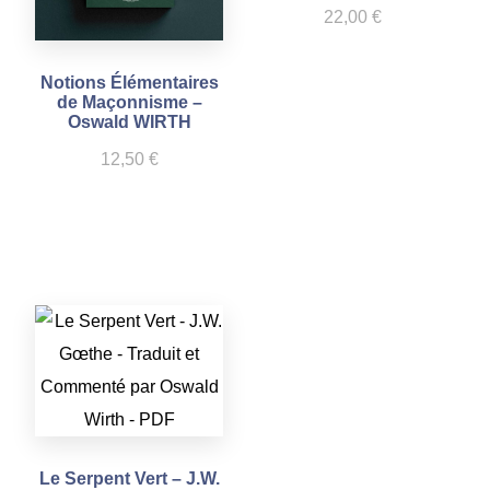
22,00
€
Notions Élémentaires
de Maçonnisme –
Oswald WIRTH
12,50
€
Le Serpent Vert – J.W.