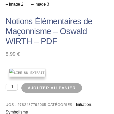
Notions Élémentaires de
Maçonnisme – Oswald
WIRTH – PDF
8,99
€
quantité
AJOUTER AU PANIER
de
Notions
Initiation
UGS :
9782487792005
CATÉGORIES :
,
Élémentaires
Symbolisme