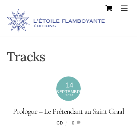
Cart
Skip
Men
to
content
Tracks
14
SEPTEMBRE
2024
Prologue – Le Prétendant au Saint Graal
0
GD