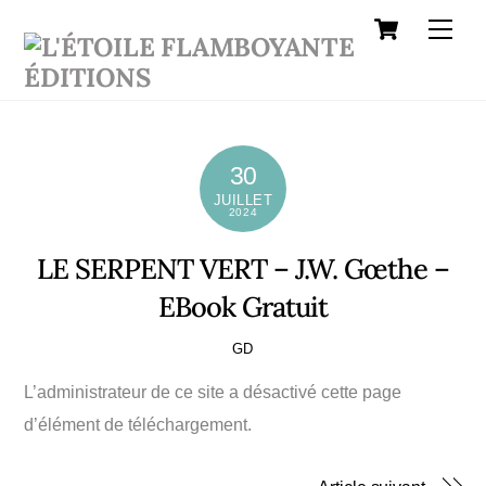
Cart
Skip
Men
to
content
30
JUILLET
2024
LE SERPENT VERT – J.W. Gœthe –
EBook Gratuit
GD
L’administrateur de ce site a désactivé cette page
d’élément de téléchargement.